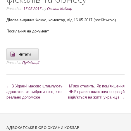
Posted on
17.05.2017
by
Оксана Кобзар
Ділове видання Фокус, коментар, від 16.05.2017 (російською)
Посилання на документ
Читати
Posted in
Публікації
P
←
В Україні масово штампують
М’яко стелить. Як пом’якшення
адвокатів: як вибрати того, хто
НБУ правил валютних операцій
o
реально допоможе
відіб’ється на житті українців
→
s
t
n
АДВОКАТСЬКЕ БЮРО ОКСАНИ КОБЗАР