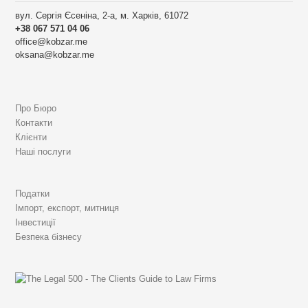
a
вул. Сергія Єсеніна, 2-а, м. Харків, 61072
v
+38 067 571 04 06
office@kobzar.me
i
oksana@kobzar.me
g
a
Про Бюро
t
Контакти
i
Клієнти
Наші послуги
o
n
Податки
Імпорт, експорт, митниця
Інвестиції
Безпека бізнесу