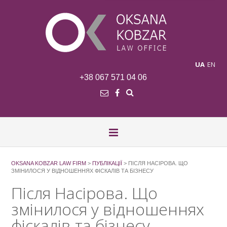
UA
EN
+38 067 571 04 06
OKSANA KOBZAR LAW FIRM
>
ПУБЛІКАЦІЇ
>
ПІСЛЯ НАСІРОВА. ЩО
ЗМІНИЛОСЯ У ВІДНОШЕННЯХ ФІСКАЛІВ ТА БІЗНЕСУ
Після Насірова. Що
змінилося у відношеннях
фіскалів та бізнесу