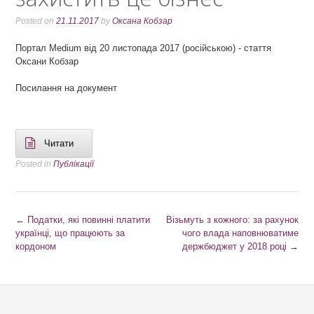
Posted on
21.11.2017
by
Оксана Кобзар
Портал Medium від 20 листопада 2017 (російською) - стаття
Оксани Кобзар
Посилання на документ
Читати
Posted in
Публікації
P
←
Податки, які повинні платити
Візьмуть з кожного: за рахунок
українці, що працюють за
чого влада наповнюватиме
o
кордоном
держбюджет у 2018 році
→
s
t
n