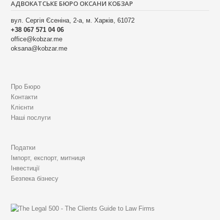
АДВОКАТСЬКЕ БЮРО ОКСАНИ КОБЗАР
a
вул. Сергія Єсеніна, 2-а, м. Харків, 61072
v
+38 067 571 04 06
office@kobzar.me
i
oksana@kobzar.me
g
a
Про Бюро
t
Контакти
i
Клієнти
Наші послуги
o
n
Податки
Імпорт, експорт, митниця
Інвестиції
Безпека бізнесу