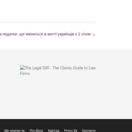
та податки: що зміниться в житті українців з 1 січня
→
Ми знаємо як
Pro Bono
Кар’єра
Press Kit
Контакти