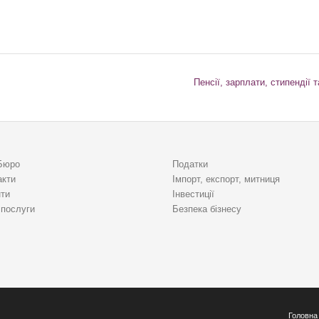
Пенсії, зарплати, стипендії 
Бюро
Податки
акти
Імпорт, експорт, митниця
нти
Інвестиції
 послуги
Безпека бізнесу
Головна