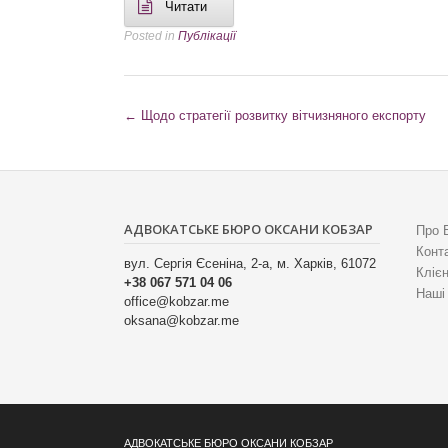
Читати
Posted in
Публікації
P
←
Щодо стратегії розвитку вітчизняного експорту
o
s
t
АДВОКАТСЬКЕ БЮРО ОКСАНИ КОБЗАР
Про 
n
Конт
вул. Сергія Єсеніна, 2-а, м. Харків, 61072
a
Кліє
+38 067 571 04 06
Наші
v
office@kobzar.me
oksana@kobzar.me
i
g
a
t
АДВОКАТСЬКЕ БЮРО ОКСАНИ КОБЗАР