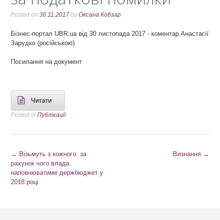
Posted on
30.11.2017
by
Оксана Кобзар
Бізнес-портал UBR.ua від 30 листопада 2017 - коментар Анастасії
Зарудко (російською)
Посилання на документ
Читати
Posted in
Публікації
P
←
Візьмуть з кожного: за
Визнання
→
рахунок чого влада
o
наповнюватиме держбюджет у
s
2018 році
t
n