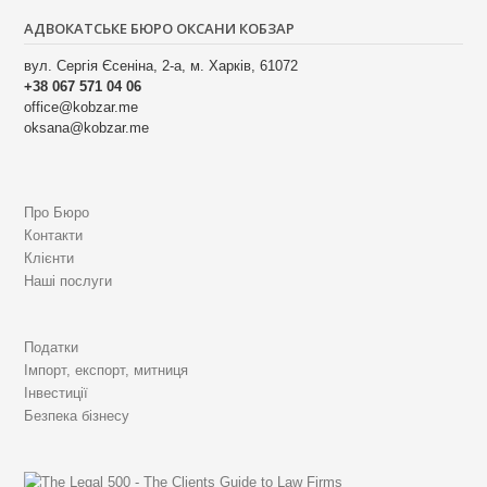
a
АДВОКАТСЬКЕ БЮРО ОКСАНИ КОБЗАР
v
вул. Сергія Єсеніна, 2-а, м. Харків, 61072
+38 067 571 04 06
i
office@kobzar.me
g
oksana@kobzar.me
a
t
Про Бюро
i
Контакти
Клієнти
o
Наші послуги
n
Податки
Імпорт, експорт, митниця
Інвестиції
Безпека бізнесу